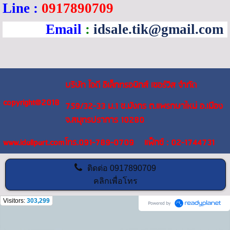
Line
:
0917890709
Email
:
idsale.tik@gmail.com
บริษัท ไอดี อิเล็กทรอนิกส์ เซอร์วิส จำกัด
copyright@2018
759/32-33 ม.1 ซ.มังกร ต.แพรกษาใหม่ อ.เมือง
จ.สมุทรปราการ 10280
www.idallpart.com
โทร.091-789-0709 แฟ็กซ์ : 02-1744731
ติดต่อ
0917890709
คลิกเพื่อโทร
Visitors:
303,299