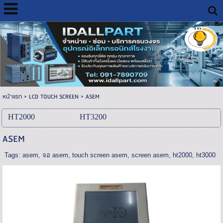
หน้าแรก
>
LCD TOUCH SCREEN
>
ASEM
HT2000
HT3200
ASEM
Tags:
asem
,
จอ asem
,
touch screen asem
,
screen asem
,
ht2000
,
ht3000