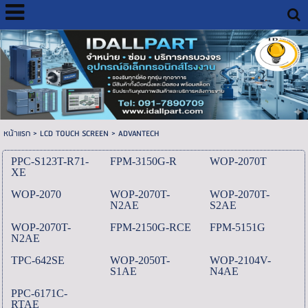
หน้าแรก
>
LCD TOUCH SCREEN
>
ADVANTECH
PPC-S123T-R71-
FPM-3150G-R
WOP-2070T
XE
WOP-2070
WOP-2070T-
WOP-2070T-
N2AE
S2AE
WOP-2070T-
FPM-2150G-RCE
FPM-5151G
N2AE
TPC-642SE
WOP-2050T-
WOP-2104V-
S1AE
N4AE
PPC-6171C-
RTAE