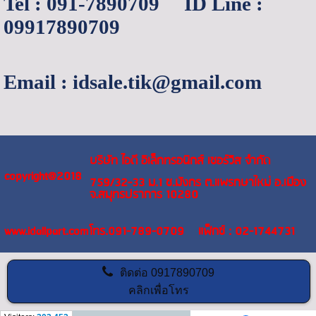
Tel : 091-7890709 ID Line :
09917890709
Email : idsale.tik@gmail.com
บริษัท ไอดี อิเล็กทรอนิกส์ เซอร์วิส จำกัด
copyright@2018
759/32-33 ม.1 ซ.มังกร ต.แพรกษาใหม่ อ.เมือง
จ.สมุทรปราการ 10280
www.idallpart.com
โทร.091-789-0709 แฟ็กซ์ : 02-1744731
ติดต่อ
0917890709
คลิกเพื่อโทร