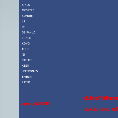
KINCO
MCGSTPC
KOMORI
LS
RS
GE FANUC
CONCH
KOYO
XINJE
IEI
PATLITE
ASEM
UNITRONICS
SHIHLIN
FATEK
บริษัท ไอดี อิเล็กทรอ
copyright@2018
759/32-33 ม.1 ซ.ม