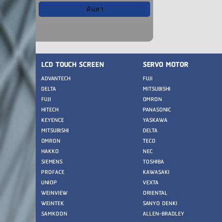
LCD TOUCH SCREEN
SERVO MOTOR
ADVANTECH
FUJI
DELTA
MITSUBISHI
FUJI
OMRON
HITECH
PANASONIC
KEYENCE
YASKAWA
MITSUBISHI
DELTA
OMRON
TECO
HAKKO
NEC
SIEMENS
TOSHIBA
PROFACE
KAWASAKI
UNIOP
VEXTA
WEINVIEW
ORIENTAL
WEINTEK
SANYO DENKI
SAMKOON
ALLEN-BRADLEY