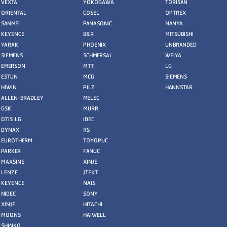
VEXTA
YOKOGAWA
TORISAN
ORIENTAL
COSEL
OPTREX
SANMEI
PANASONIC
NANYA
KEYENCE
B&R
MITSUBISHI
YARAK
PHOENIX
UNBRANDED
SIEMENS
SCHMERSAL
WEIYA
EMERSON
MTT
LG
ESTUN
MCG
SIEMENS
HIWIN
PILZ
HANNSTAR
ALLEN-BRADLEY
MELEC
GSK
MURR
OTIS LG
IDEC
DYNAX
RS
EUROTHERM
TOYOPUC
PARKER
FANUC
MAXSINE
XINJE
LENZE
JTEKT
KEYENCE
NAIS
NIDEC
SONY
XINJE
HITACHI
MOONS
HAIWELL
SHINKO