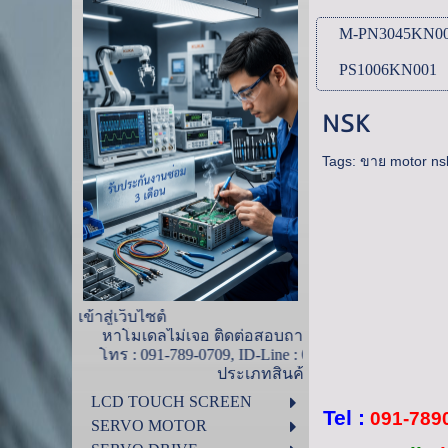
M-PN3045KN0
PS1006KN001
NSK
Tags:
ขาย motor ns
ยินดีต้อนรับเข้าสู่เว็บไซ
าโมเดลไม่เจอ ติดต่อสอบถามได้ที่ ไอดีน้ำ
ทร : 091-789-0709, ID-Line : 0917890709
ค้า ด้านล่างนี้
LCD TOUCH SCREEN
Tel :
091-789
SERVO MOTOR