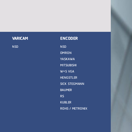
VARICAM
ENCODER
NSD
NSD
OMRON
YASKAWA
MITSUBISHI
W+S VGA
HENGSTLER
SICK STEGMANN
BAUMER
RS
KUBLER
ROHS / METRONIX