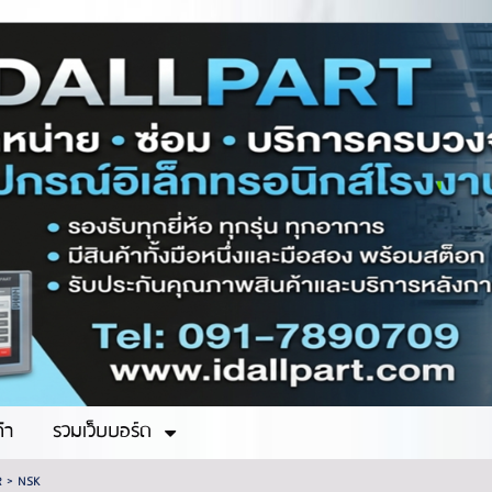
ค้า
รวมเว็บบอร์ด
R
>
NSK