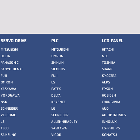
SERVO DRIVE
PLC
LCD PANEL
MITSUBISHI
MITSUBISHI
HITACHI
DELTA
OMRON
NEC
PANASONIC
SHIHLIN
TOSHIBA
SANYO DENKI
SIEMENS
SHARP
FUJI
FUJI
KYOCERA
OMRON
LS
ALPS
YASKAWA
FATEK
EPSON
YOKOGAWA
DELTA
HOSIDEN
NSK
KEYENCE
CHUNGHWA
SCHNEIDER
LG
AUO
VELCONIC
SCHNEIDER
AU OPTRONICS
LS
ALLEN-BRADLEY
INNOLUX
TECO
YASKAWA
LG-PHILIPS
SAMSUNG
VIGOR
KOMATSU