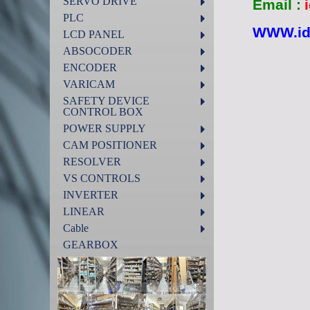
SERVO DRIVE
Email :
PLC
WWW.ida
LCD PANEL
ABSOCODER
ENCODER
VARICAM
SAFETY DEVICE
CONTROL BOX
POWER SUPPLY
CAM POSITIONER
RESOLVER
VS CONTROLS
INVERTER
LINEAR
Cable
GEARBOX