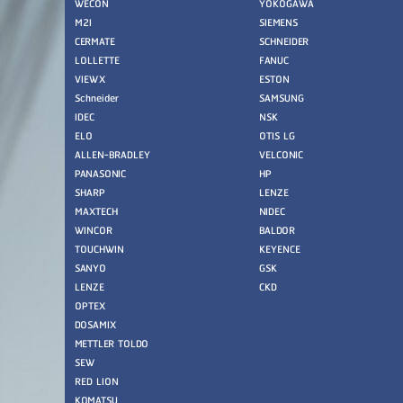
WECON
YOKOGAWA
M2I
SIEMENS
CERMATE
SCHNEIDER
LOLLETTE
FANUC
VIEWX
ESTON
Schneider
SAMSUNG
IDEC
NSK
ELO
OTIS LG
ALLEN-BRADLEY
VELCONIC
PANASONIC
HP
SHARP
LENZE
MAXTECH
NIDEC
WINCOR
BALDOR
TOUCHWIN
KEYENCE
SANYO
GSK
LENZE
CKD
OPTEX
DOSAMIX
METTLER TOLDO
SEW
RED LION
KOMATSU