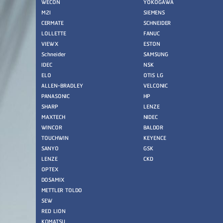
WECON
YOKOGAWA
M2I
SIEMENS
CERMATE
SCHNEIDER
LOLLETTE
FANUC
VIEWX
ESTON
Schneider
SAMSUNG
IDEC
NSK
ELO
OTIS LG
ALLEN-BRADLEY
VELCONIC
PANASONIC
HP
SHARP
LENZE
MAXTECH
NIDEC
WINCOR
BALDOR
TOUCHWIN
KEYENCE
SANYO
GSK
LENZE
CKD
OPTEX
DOSAMIX
METTLER TOLDO
SEW
RED LION
KOMATSU