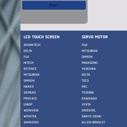
LCD TOUCH SCREEN
SERVO MOTOR
ADVANTECH
FUJI
DELTA
MITSUBISHI
FUJI
OMRON
HITECH
PANASONIC
KEYENCE
YASKAWA
MITSUBISHI
DELTA
OMRON
TECO
HAKKO
NEC
SIEMENS
TOSHIBA
PROFACE
KAWASAKI
UNIOP
VEXTA
WEINVIEW
ORIENTAL
WEINTEK
SANYO DENKI
SAMKOON
ALLEN-BRADLEY