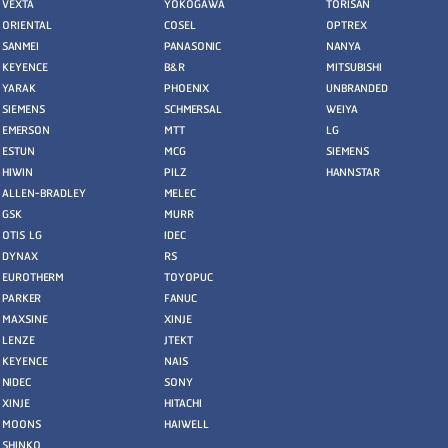
VEXTA
YOKOGAWA
TORISAN
ORIENTAL
COSEL
OPTREX
SANMEI
PANASONIC
NANYA
KEYENCE
B&R
MITSUBISHI
YARAK
PHOENIX
UNBRANDED
SIEMENS
SCHMERSAL
WEIYA
EMERSON
MTT
LG
ESTUN
MCG
SIEMENS
HIWIN
PILZ
HANNSTAR
ALLEN-BRADLEY
MELEC
GSK
MURR
OTIS LG
IDEC
DYNAX
RS
EUROTHERM
TOYOPUC
PARKER
FANUC
MAXSINE
XINJE
LENZE
JTEKT
KEYENCE
NAIS
NIDEC
SONY
XINJE
HITACHI
MOONS
HAIWELL
SHINKO