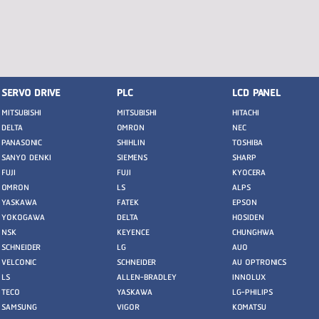
SERVO DRIVE
PLC
LCD PANEL
MITSUBISHI
MITSUBISHI
HITACHI
DELTA
OMRON
NEC
PANASONIC
SHIHLIN
TOSHIBA
SANYO DENKI
SIEMENS
SHARP
FUJI
FUJI
KYOCERA
OMRON
LS
ALPS
YASKAWA
FATEK
EPSON
YOKOGAWA
DELTA
HOSIDEN
NSK
KEYENCE
CHUNGHWA
SCHNEIDER
LG
AUO
VELCONIC
SCHNEIDER
AU OPTRONICS
LS
ALLEN-BRADLEY
INNOLUX
TECO
YASKAWA
LG-PHILIPS
SAMSUNG
VIGOR
KOMATSU