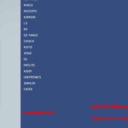
KINCO
MCGSTPC
KOMORI
LS
RS
GE FANUC
CONCH
KOYO
XINJE
IEI
PATLITE
ASEM
UNITRONICS
SHIHLIN
FATEK
บริษัท ไอดี อิเล็กทรอ
copyright@2018
759/32-33 ม.1 ซ.ม