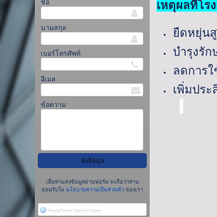
ชื่อ
เหตุผลที่โร
นามสกุล
ยืดหยุ่นส
บำรุงรัก
เบอร์โทรศัพท์
ลดการใช
อีเมล
เพิ่มปร
ข้อความ
เมื่อท่านส่งข้อมูลผ่านฟอร์ม จะถือว่าท่าน
ยอมรับใน
นโยบายความเป็นส่วนตัว
ของเรา