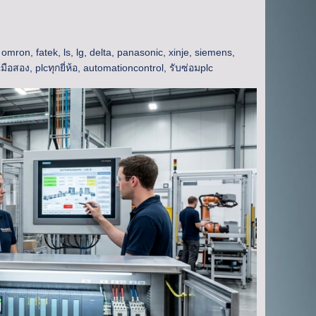
,
omron
,
fatek
,
ls
,
lg
,
delta
,
panasonic
,
xinje
,
siemens
,
cมือสอง
,
plcทุกยี่ห้อ
,
automationcontrol
,
รับซ่อมplc