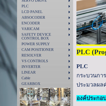
SERVO DRIVE
PLC
LCD PANEL
ABSOCODER
ENCODER
VARICAM
SAFETY DEVICE
CONTROL BOX
POWER SUPPLY
CAM POSITIONER
PLC (Pro
RESOLVER
VS CONTROLS
PLC
INVERTER
LINEAR
กระบวนกา
Cable
GEARBOX
ประมวลผลคำ
องค์ประกอ