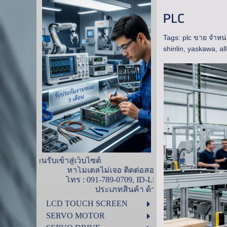
PLC
Tags:
plc ขาย จำหน่
shinlin
,
yaskawa
,
al
ยินดีต้อนรับเข้าสู่เว็บไ
หาโมเดลไม่เจอ ติดต่อสอบถามได้ที่ ไอดีน้ำ
โทร : 091-789-0709, ID-Line : 0917890709
า ด้านล่างนี้
LCD TOUCH SCREEN
SERVO MOTOR