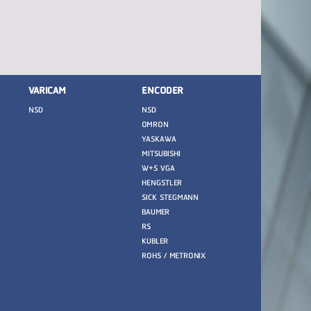
VARICAM
ENCODER
NSD
NSD
OMRON
YASKAWA
MITSUBISHI
W+S VGA
HENGSTLER
SICK STEGMANN
BAUMER
RS
KUBLER
ROHS / METRONIX