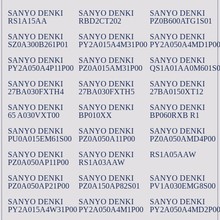
SANYO DENKI
SANYO DENKI
SANYO DENKI
RS1A15AA
RBD2CT202
PZ0B600ATG1S01
SANYO DENKI
SANYO DENKI
SANYO DENKI
SZ0A300B261P01
PY2A015A4M31P00
PY2A050A4MD1P0
SANYO DENKI
SANYO DENKI
SANYO DENKI
PY2A050A4P11P00
PZ0A015AM31P00
QS1A01AA0M601S0
SANYO DENKI
SANYO DENKI
SANYO DENKI
27BA030FXTH4
27BA030FXTH5
27BA0150XT12
SANYO DENKI
SANYO DENKI
SANYO DENKI
65 A030VXT00
BP010XX
BP060RXB R1
SANYO DENKI
SANYO DENKI
SANYO DENKI
PU0A015EM61S00
PZ0A050A11P00
PZ0A050AMD4P00
SANYO DENKI
SANYO DENKI
RS1A05AAW
PZ0A050AP11P00
RS1A03AAW
SANYO DENKI
SANYO DENKI
SANYO DENKI
PZ0A050AP21P00
PZ0A150AP82S01
PV1A030EMG8S00
SANYO DENKI
SANYO DENKI
SANYO DENKI
PY2A015A4W31P00
PY2A050A4M1P00
PY2A050A4MD2P0