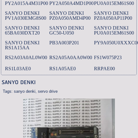
PY2A015A4M31P00
PY2A050A4MD1P00
PU0A015EM61S00
SANYO DENKI
SANYO DENKI
SANYO DENKI
PV1A030EMG8S00
PZ0A050AMD4P00
PZ0A050AP11P00
SANYO DENKI
SANYO DENKI
SANYO DENKI
65BA030DXT20
GC50-U050
PU0A015EM61S00
SANYO DENKI
PB3A003P201
PY9A050U0XXXC0
RS1A15AA
RS2A03A0AL0W00
RS2A05A0AA0W00
FS1W075P23
RS1L03AE0
RS1A05AE0
RRPAE00
SANYO DENKI
Tags:
sanyo denki
,
servo drive