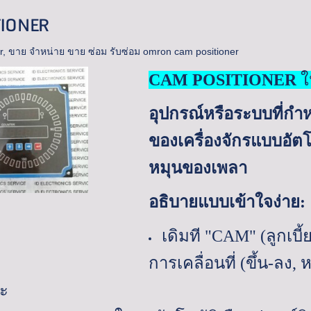
TIONER
r
,
ขาย จำหน่าย ขาย ซ่อม รับซ่อม omron cam positioner
CAM
POSITIONER
ใ
อุปกรณ์หรือระบบที่
ของเครื่องจักรแบบอั
หมุนของเพลา
อธิบายแบบเข้าใจง่าย:
เดิมที "
CAM
" (
ลูกเบี
การเคลื่อนที่ (ขึ้น-ลง
,
ห
าะ