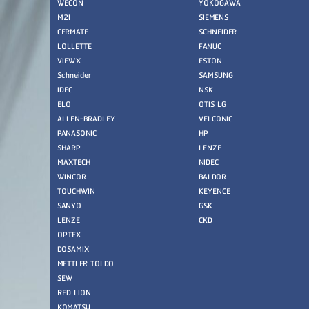
WECON
YOKOGAWA
M2I
SIEMENS
CERMATE
SCHNEIDER
LOLLETTE
FANUC
VIEWX
ESTON
Schneider
SAMSUNG
IDEC
NSK
ELO
OTIS LG
ALLEN-BRADLEY
VELCONIC
PANASONIC
HP
SHARP
LENZE
MAXTECH
NIDEC
WINCOR
BALDOR
TOUCHWIN
KEYENCE
SANYO
GSK
LENZE
CKD
OPTEX
DOSAMIX
METTLER TOLDO
SEW
RED LION
KOMATSU