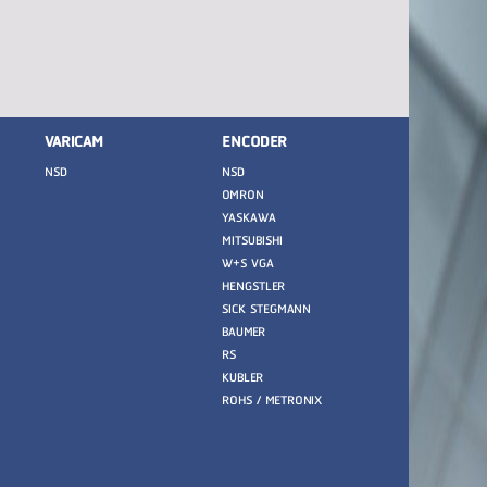
VARICAM
ENCODER
NSD
NSD
OMRON
YASKAWA
MITSUBISHI
W+S VGA
HENGSTLER
SICK STEGMANN
BAUMER
RS
KUBLER
ROHS / METRONIX