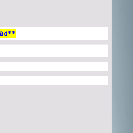
สอง**