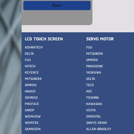
LCD TOUCH SCREEN
SERVO MOTOR
ADVANTECH
FUJI
DELTA
MITSUBISHI
FUJI
OMRON
HITECH
PANASONIC
KEYENCE
YASKAWA
MITSUBISHI
DELTA
OMRON
TECO
HAKKO
NEC
SIEMENS
TOSHIBA
PROFACE
KAWASAKI
UNIOP
VEXTA
WEINVIEW
ORIENTAL
WEINTEK
SANYO DENKI
SAMKOON
ALLEN-BRADLEY