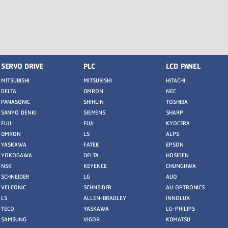
SERVO DRIVE
PLC
LCD PANEL
MITSUBISHI
MITSUBISHI
HITACHI
DELTA
OMRON
NEC
PANASONIC
SHIHLIN
TOSHIBA
SANYO DENKI
SIEMENS
SHARP
FUJI
FUJI
KYOCERA
OMRON
LS
ALPS
YASKAWA
FATEK
EPSON
YOKOGAWA
DELTA
HOSIDEN
NSK
KEYENCE
CHUNGHWA
SCHNEIDER
LG
AUO
VELCONIC
SCHNEIDER
AU OPTRONICS
LS
ALLEN-BRADLEY
INNOLUX
TECO
YASKAWA
LG-PHILIPS
SAMSUNG
VIGOR
KOMATSU