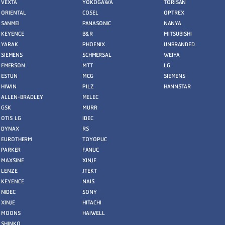
VEXTA
YOKOGAWA
TORISAN
ORIENTAL
COSEL
OPTREX
SANMEI
PANASONIC
NANYA
KEYENCE
B&R
MITSUBISHI
YARAK
PHOENIX
UNBRANDED
SIEMENS
SCHMERSAL
WEIYA
EMERSON
MTT
LG
ESTUN
MCG
SIEMENS
HIWIN
PILZ
HANNSTAR
ALLEN-BRADLEY
MELEC
GSK
MURR
OTIS LG
IDEC
DYNAX
RS
EUROTHERM
TOYOPUC
PARKER
FANUC
MAXSINE
XINJE
LENZE
JTEKT
KEYENCE
NAIS
NIDEC
SONY
XINJE
HITACHI
MOONS
HAIWELL
SHINKO