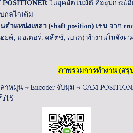
M
POSITIONER
ในยุคอัตโนมัติ คืออุปกรณ์
แบบกลไกเดิม
านตำแหน่งเพลา (
shaft position)
เช่น จาก
en
อยด์
,
มอเตอร์
,
คลัตช์
,
เบรก) ทำงานในจังหวะที
ภาพรวมการทำงาน (สรุปส
→
→
หมุน
Encoder
จับมุม
CAM
POSITIO
้งไว้