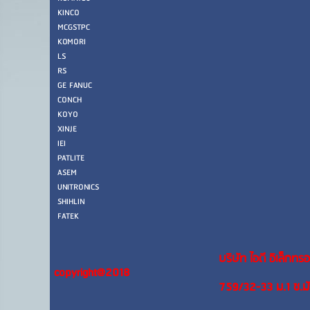
KINCO
MCGSTPC
KOMORI
LS
RS
GE FANUC
CONCH
KOYO
XINJE
IEI
PATLITE
ASEM
UNITRONICS
SHIHLIN
FATEK
บริษัท ไอดี อิเล็กทรอ
copyright@2018
759/32-33 ม.1 ซ.ม