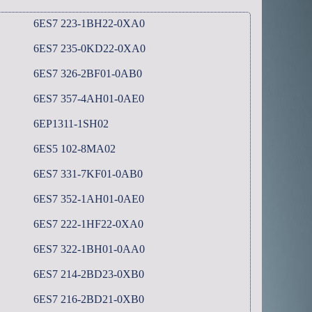
6ES7 223-1BH22-0XA0
6ES7 235-0KD22-0XA0
6ES7 326-2BF01-0AB0
6ES7 357-4AH01-0AE0
6EP1311-1SH02
6ES5 102-8MA02
6ES7 331-7KF01-0AB0
6ES7 352-1AH01-0AE0
6ES7 222-1HF22-0XA0
6ES7 322-1BH01-0AA0
6ES7 214-2BD23-0XB0
6ES7 216-2BD21-0XB0