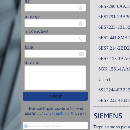
ชื่อ
6ES7290-6AA3
6ES7291-1BA3
นามสกุล
6ES7223-1BL3
เบอร์โทรศัพท์
6ES5 441-8MA1
อีเมล
6ES7 214-2BD2
6ES7 153-1AA0
ข้อความ
6GK 1561-1AA
U-55T
6SL3244-0BB1
6ES7 232-4HD3
เมื่อท่านส่งข้อมูลผ่านฟอร์ม จะถือว่าท่าน
SIEMENS
ยอมรับใน
นโยบายความเป็นส่วนตัว
ของเรา
Tags:
siemens plc ข