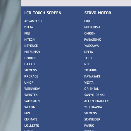
LCD TOUCH SCREEN
SERVO MOTOR
ADVANTECH
FUJI
DELTA
MITSUBISHI
FUJI
OMRON
HITECH
PANASONIC
KEYENCE
YASKAWA
MITSUBISHI
DELTA
OMRON
TECO
HAKKO
NEC
SIEMENS
TOSHIBA
PROFACE
KAWASAKI
UNIOP
VEXTA
WEINVIEW
ORIENTAL
WEINTEK
SANYO DENKI
SAMKOON
ALLEN-BRADLEY
WECON
YOKOGAWA
M2I
SIEMENS
CERMATE
SCHNEIDER
LOLLETTE
FANUC