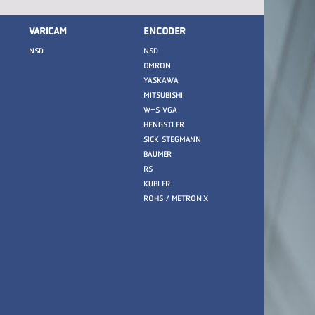
VARICAM
ENCODER
NSD
NSD
OMRON
YASKAWA
MITSUBISHI
W+S VGA
HENGSTLER
SICK STEGMANN
BAUMER
RS
KUBLER
ROHS / METRONIX