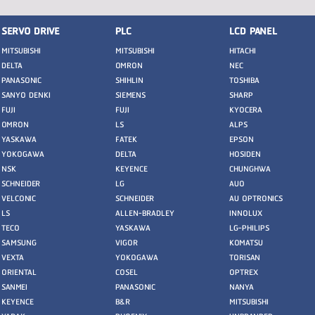
SERVO DRIVE
PLC
LCD PANEL
MITSUBISHI
MITSUBISHI
HITACHI
DELTA
OMRON
NEC
PANASONIC
SHIHLIN
TOSHIBA
SANYO DENKI
SIEMENS
SHARP
FUJI
FUJI
KYOCERA
OMRON
LS
ALPS
YASKAWA
FATEK
EPSON
YOKOGAWA
DELTA
HOSIDEN
NSK
KEYENCE
CHUNGHWA
SCHNEIDER
LG
AUO
VELCONIC
SCHNEIDER
AU OPTRONICS
LS
ALLEN-BRADLEY
INNOLUX
TECO
YASKAWA
LG-PHILIPS
SAMSUNG
VIGOR
KOMATSU
VEXTA
YOKOGAWA
TORISAN
ORIENTAL
COSEL
OPTREX
SANMEI
PANASONIC
NANYA
KEYENCE
B&R
MITSUBISHI