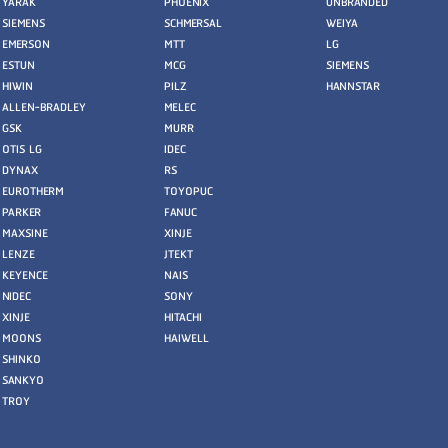
YARAK
PHOENIX
UNBRANDED
SIEMENS
SCHMERSAL
WEIYA
EMERSON
MTT
LG
ESTUN
MCG
SIEMENS
HIWIN
PILZ
HANNSTAR
ALLEN-BRADLEY
MELEC
GSK
MURR
OTIS LG
IDEC
DYNAX
RS
EUROTHERM
TOYOPUC
PARKER
FANUC
MAXSINE
XINJE
LENZE
JTEKT
KEYENCE
NAIS
NIDEC
SONY
XINJE
HITACHI
MOONS
HAIWELL
SHINKO
SANKYO
TROY