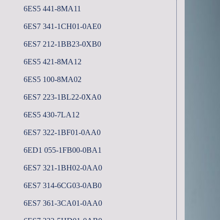
6ES5 441-8MA11
6ES7 341-1CH01-0AE0
6ES7 212-1BB23-0XB0
6ES5 421-8MA12
6ES5 100-8MA02
6ES7 223-1BL22-0XA0
6ES5 430-7LA12
6ES7 322-1BF01-0AA0
6ED1 055-1FB00-0BA1
6ES7 321-1BH02-0AA0
6ES7 314-6CG03-0AB0
6ES7 361-3CA01-0AA0