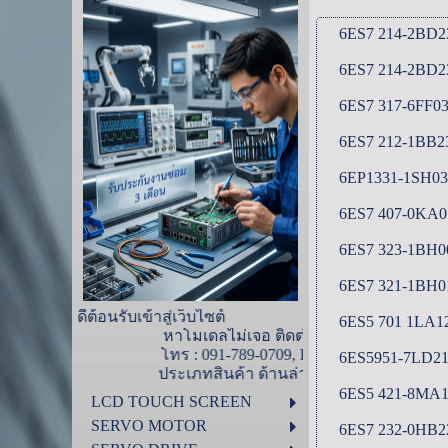
6ES7 214-2BD2
6ES7 214-2BD2
6ES7 317-6FF0
6ES7 212-1BB2
6EP1331-1SH03
6ES7 407-0KA
6ES7 323-1BH0
6ES7 321-1BH0
รับเข้าสู่เว็บไซต์
6ES5 701 1LA1
หาโมเดลไม่เจอ ติดต่อสอบถามได้ที่ ไอดีน้ำ
โทร : 091-789-0709, ID-Line : 0917890709
6ES5951-7LD2
ประเภทสินค้า ด้านล่างนี้
6ES5 421-8MA
LCD TOUCH SCREEN
SERVO MOTOR
6ES7 232-0HB2