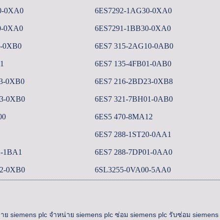
0-0XA0
6ES7292-1AG30-0XA0
0-0XA0
6ES7291-1BB30-0XA0
2-0XB0
6ES7 315-2AG10-0AB0
1
6ES7 135-4FB01-0AB0
3-0XB0
6ES7 216-2BD23-0XB8
3-0XB0
6ES7 321-7BH01-0AB0
00
6ES5 470-8MA12
6ES7 288-1ST20-0AA1
2-1BA1
6ES7 288-7DP01-0AA0
2-0XB0
6SL3255-0VA00-5AA0
าย siemens plc จำหน่าย siemens plc ซ่อม siemens plc รับซ่อม siemens 