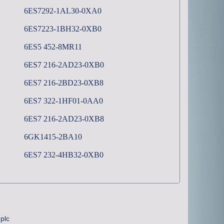
6ES7292-1AL30-0XA0
6ES7223-1BH32-0XB0
6ES5 452-8MR11
6ES7 216-2AD23-0XB0
6ES7 216-2BD23-0XB8
6ES7 322-1HF01-0AA0
6ES7 216-2AD23-0XB8
6GK1415-2BA10
6ES7 232-4HB32-0XB0
plc