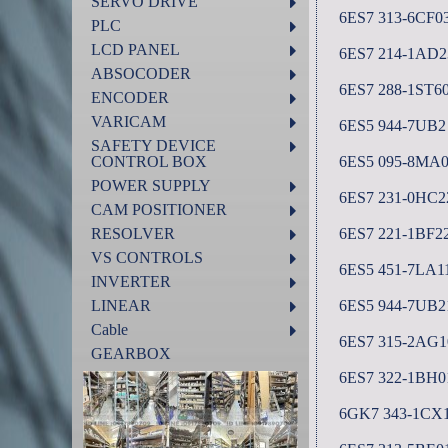
SERVO DRIVE
6ES7 313-6CF0
PLC
LCD PANEL
6ES7 214-1AD2
ABSOCODER
6ES7 288-1ST6
ENCODER
VARICAM
6ES5 944-7UB2
SAFETY DEVICE
CONTROL BOX
6ES5 095-8MA
POWER SUPPLY
6ES7 231-0HC2
CAM POSITIONER
RESOLVER
6ES7 221-1BF2
VS CONTROLS
6ES5 451-7LA1
INVERTER
LINEAR
6ES5 944-7UB2
Cable
6ES7 315-2AG1
GEARBOX
6ES7 322-1BH0
6GK7 343-1CX