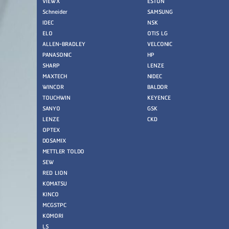
VIEWX
ESTON
Schneider
SAMSUNG
IDEC
NSK
ELO
OTIS LG
ALLEN-BRADLEY
VELCONIC
PANASONIC
HP
SHARP
LENZE
MAXTECH
NIDEC
WINCOR
BALDOR
TOUCHWIN
KEYENCE
SANYO
GSK
LENZE
CKD
OPTEX
DOSAMIX
METTLER TOLDO
SEW
RED LION
KOMATSU
KINCO
MCGSTPC
KOMORI
LS