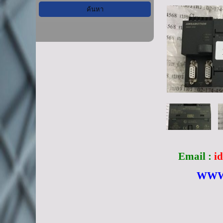
Email :
i
WWW.